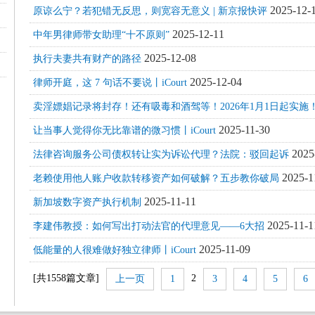
2025-12-
原谅么宁？若犯错无反思，则宽容无意义 | 新京报快评
2025-12-11
中年男律师带女助理“十不原则”
2025-12-08
执行夫妻共有财产的路径
2025-12-04
律师开庭，这 7 句话不要说丨iCourt
卖淫嫖娼记录将封存！还有吸毒和酒驾等！2026年1月1日起实施
2025-11-30
让当事人觉得你无比靠谱的微习惯丨iCourt
2025
法律咨询服务公司债权转让实为诉讼代理？法院：驳回起诉
2025-1
老赖使用他人账户收款转移资产如何破解？五步教你破局
2025-11-11
新加坡数字资产执行机制
2025-11-1
李建伟教授：如何写出打动法官的代理意见——6大招
2025-11-09
低能量的人很难做好独立律师丨iCourt
[共
1558
篇文章]
2
上一页
1
3
4
5
6