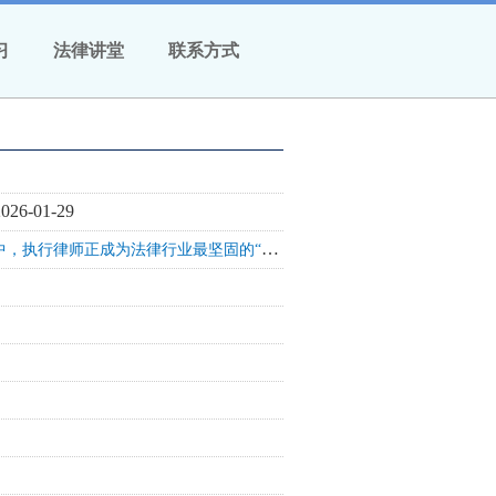
习
法律讲堂
联系方式
2026-01-29
AI替代不了执行律师，正在催生万亿级新赛道——在智能化浪潮中，执行律师正成为法律行业最坚固的“人性护城河”与最具潜力的蓝海市场