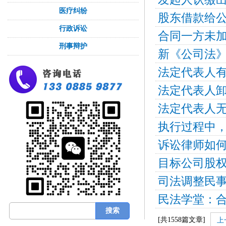
医疗纠纷
股东借款给
行政诉讼
合同一方未
刑事辩护
法定代表人
法定代表人
法定代表人
诉讼律师如
目标公司股
司法调整民
民法学堂：
[共
1558
篇文章]
上