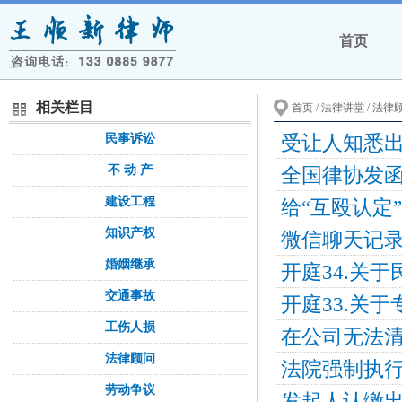
首页
相关栏目
首页
/ 法律讲堂 / 法律
受让人知悉
民事诉讼
不 动 产
全国律协发函
建设工程
知识产权
微信聊天记
婚姻继承
开庭34.关
交通事故
开庭33.关
工伤人损
法律顾问
法院强制执行
劳动争议
发起人认缴