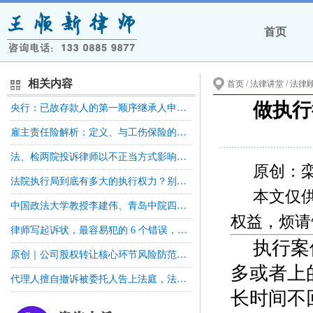
首页
相关内容
首页
/ 法律讲堂 /
法律
做执行
央行：已故存款人的第一顺序继承人申请查询已故存款人账户交易明细的，银行业金融机构应当提供
雇主责任险解析：定义、与工伤保险的区别及工伤赔偿冲抵规则
法、检两院投诉律师以不正当方式影响依法办理案件，律协：撤销案件
原创：
法院执行局到底有多大的执行权力？别再把执行法官当"讨债公司"！
本文仅
中国政法大学教授李建伟、青岛中院四级高级法官于梦：全体股东协议为何不能当然约束公司
权益，烦请
律师写起诉状，最容易犯的 6 个错误，第 4 个尤其危险丨iCourt
执行案
原创｜公司股权转让核心环节风险防范——转让前风险与合同签订履行实务指引
多或者上
代理人擅自撤诉被委托人告上法庭，法院：特别授权≠无限授权
长时间不