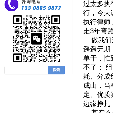
过太多执
行，今天
执行律师
走3年弯
做我们
遥遥无期
单干，忙
不了； 
耗、分成
成山，当
定、优质
边缘挣
其实不