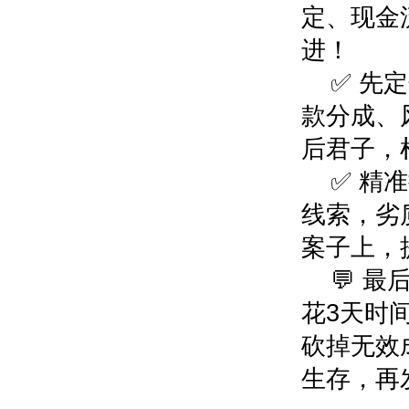
定、现金
进！
✅ 先
款分成、
后君子，
✅ 精
线索，劣
案子上，
💬 
花3天时
砍掉无效
生存，再