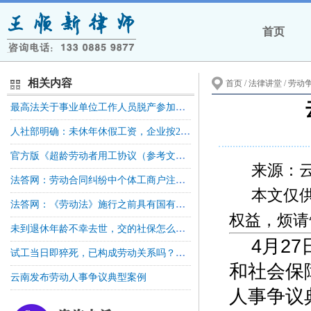
首页
相关内容
首页
/ 法律讲堂 /
劳动
最高法关于事业单位工作人员脱产参加全日制学历教育后违反服务期约定有关问题的批复
人社部明确：未休年休假工资，企业按21.75天折算，事业单位按261天折算
官方版《超龄劳动者用工协议（参考文本）》发布！
来源：
法答网：劳动合同纠纷中个体工商户注销，起诉经营者是否需要劳动仲裁前置
本文仅
法答网：《劳动法》施行之前具有国有企业性质的单位，如邮电局等招用的劳动者请求人民法院确认劳动关系是否属于民事案件审理的范围
权益，烦请
未到退休年龄不幸去世，交的社保怎么办？人社部答复！
4月2
试工当日即猝死，已构成劳动关系吗？高院再审！
和社会保
云南发布劳动人事争议典型案例
人事争议