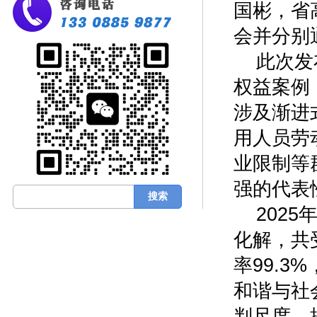
国彬，省
会并分别
此次发
权益案例
涉及渐进
用人员劳
业限制等
强的代表
202
化解，共
率99.3
和谐与社
判尺度，