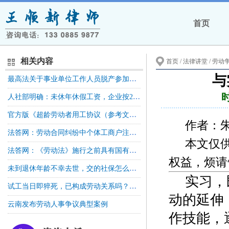
首页
相关内容
首页
/ 法律讲堂 /
劳动
与
最高法关于事业单位工作人员脱产参加全日制学历教育后违反服务期约定有关问题的批复
人社部明确：未休年休假工资，企业按21.75天折算，事业单位按261天折算
官方版《超龄劳动者用工协议（参考文本）》发布！
作者
法答网：劳动合同纠纷中个体工商户注销，起诉经营者是否需要劳动仲裁前置
本文仅
法答网：《劳动法》施行之前具有国有企业性质的单位，如邮电局等招用的劳动者请求人民法院确认劳动关系是否属于民事案件审理的范围
权益，烦请
未到退休年龄不幸去世，交的社保怎么办？人社部答复！
实习，
试工当日即猝死，已构成劳动关系吗？高院再审！
动的延伸
云南发布劳动人事争议典型案例
作技能，