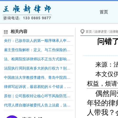
首页
相关内容
首页
/ 法律讲堂 /
法律
问错
央行：已故存款人的第一顺序继承人申请查询已故存款人账户交易明细的，银行业金融机构应当提供
雇主责任险解析：定义、与工伤保险的区别及工伤赔偿冲抵规则
法、检两院投诉律师以不正当方式影响依法办理案件，律协：撤销案件
来源：
法院执行局到底有多大的执行权力？别再把执行法官当"讨债公司"！
本文仅
中国政法大学教授李建伟、青岛中院四级高级法官于梦：全体股东协议为何不能当然约束公司
权益，烦请
律师写起诉状，最容易犯的 6 个错误，第 4 个尤其危险丨iCourt
偶然间
原创｜公司股权转让核心环节风险防范——转让前风险与合同签订履行实务指引
年轻的律
代理人擅自撤诉被委托人告上法庭，法院：特别授权≠无限授权
人带我？