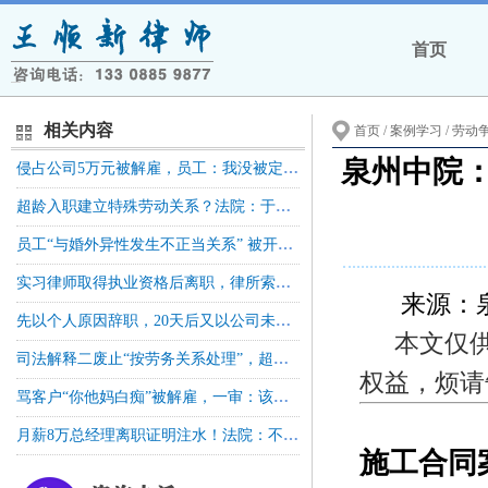
首页
相关内容
首页
/ 案例学习 /
劳动
泉州中院
侵占公司5万元被解雇，员工：我没被定罪，解除违法！法院怎么判？| 劳动法库
超龄入职建立特殊劳动关系？法院：于法无据 ！| 劳动法库
员工“与婚外异性发生不正当关系” 被开除，法院：违背社会主义核心价值观！| 劳动法库
实习律师取得执业资格后离职，律所索赔7.5万，法院判了…
来源：
先以个人原因辞职，20天后又以公司未缴社保被迫解除，法院：视为撤销和变更，公司赔钱！| 劳动法库
本文仅
司法解释二废止“按劳务关系处理”，超龄员工就能认定劳动关系吗？| 劳动法库
权益，烦请
骂客户“你他妈白痴”被解雇，一审：该！二审：客户先骂，骂回去也算合理，公司赔20万！
房
月薪8万总经理离职证明注水！法院：不构成欺诈，工资照发！| 劳动法库
施工合同