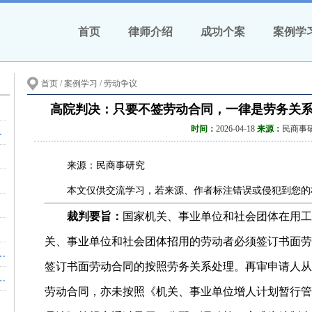
首页
律师介绍
成功个案
案例学
首页
/ 案例学习 /
劳动争议
法库
高院判决：只要不签劳动合同，一律是劳务关
时间：
2026-04-18
来源：
民商事
值观！| 劳动法库
了…
来源：民商事研究
劳动法库
本文仅供交流学习，若来源、作者标注错误或侵犯到您的
裁判要旨：
国家机关、事业单位和社会团体在用工
关、事业单位和社会团体招用的劳动者必须签订书面劳
法院：不构成欺诈，工资照发！| 劳动法库
签订书面劳动合同的按照劳务关系处理。再审申请人从
审：视为已接受！二审：欠妥，依法纠正！| 劳动法库
劳动合同，亦未按照《机关、事业单位增人计划暂行管