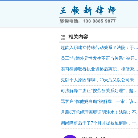
相关内容
超龄入职建立特殊劳动关系？法院：于法无据 ！| 劳动
员工“与婚外异性发生不正当关系” 被开除，法院：违背社会主义核心价
实习律师取得执业资格后离职，律所索赔7.5万，法院判
先以个人原因辞职，20天后又以公司未缴社保被迫解除，法院：视为撤销和变更，公司赔钱！| 
司法解释二废止“按劳务关系处理”，超龄员工就能认定劳动关系吗？| 劳动法库
骂客户“你他妈白痴”被解雇，一审：该！二审：客户先骂，骂回去也算合理，公司赔20万！
月薪8万总经理离职证明注水！
调岗降薪后干了7个月才提被迫解除，一