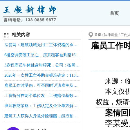
首页
相关内容
首页
/ 法律讲堂 /
工伤
雇员工作
法答网：建筑领域无用工主体资格的承包人所聘用人员因工伤亡，诉请工伤保险待遇赔偿，是否需经工伤认定等前置程序？
6楼空调安装工坠亡，房东租客被判赔16万+，二审驳回上诉！
3岁程序员午休健身时猝死，公司：按照公司指定地方进行健身的时间，计入8小时工作时间；人社局：不算工伤！法院判了算工伤
2026年一次性工亡补助金标准确定：1130040元｜全国统一
来源：
雇员工作时受伤，可否同时诉请雇主及雇主责任险承保公司承担责任？
本文仅
工资拆分在两个单位发，工伤赔偿基数怎么算？法院判了！
权益，烦请
律师攻防策略：工伤认定及企业单方解除合同的路径与员工赔偿主张
案情
建筑工人获得人身意外险理赔，能抵扣工伤保险待遇吗？
李某受