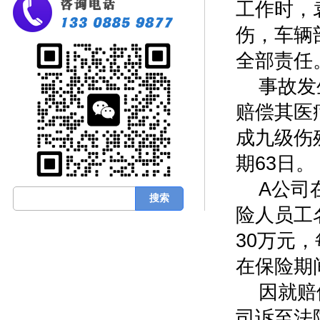
工作时，
伤，车辆
全部责任
事故发
赔偿其医
成九级伤
期63日。
A公司
险人员工
30万元
在保险期
因就赔
司诉至法