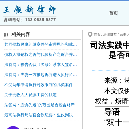
首页
相关内容
首页
/ 法律讲堂 /
民事
司法实践中
共同侵权民事纠纷案件的审理思路和裁判要点丨类案裁判方法
是否
债权人撤销权之诉与代位析产之诉合并审理的思考
法答网：被告否认《欠条》系本人签名，关于申请笔迹鉴定，举证责任如何分配？
法答网：夫妻一方被起诉并进入执行阶段后，债权人发现属于夫妻共同债务的，可否起诉夫妻另一方？
来源：
不受两年申请执行时效限制的几类案件
本文仅
关于无收入人员误工费的认定
权益，烦请
法答网：胜诉先退”的范围是否包含财产保全费？
导语
最高法执行局法官会议纪要：生效判决确认债权已转让给第三人的，其请求变更为申请执行人的应予支持
“双十