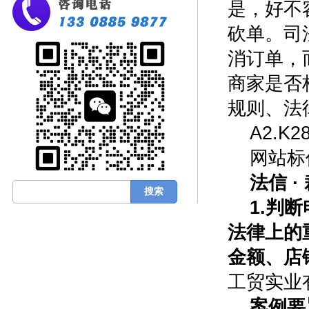
是，好不
砍单。司
消订单，
商家是否
规则、法
A2.K2
网站标
法信 ·
1.判
法律上的
金额、店
工贸实业
案例要