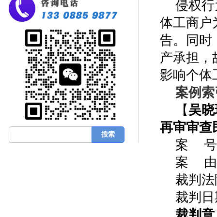
侵权行
体工商户
告。同时
产承担，
影响个体
案例索
【
吴晓
再审审查
案 号
案 由
裁判法
裁判日期
裁判意