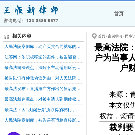
首页
相关内容
首页
/ 案例学习 /
民事
最高法院
人民法院案例库：动产买卖合同就标的物所有权约定保留的，未经在中国人民银行征信中心登记，不得对抗善意第三人
户为当事
法答网：依职权移送的案件，被告能否提出管辖异议？
户
最高法司法观点：法院不主动适用诉讼时效，但法官对是否超过诉讼时效可以进行消极释明
被告以订有仲裁协议为由，对人民法院受理公司解散纠纷案件提出异议的，人民法院不予支持
最高法发布：直播推广方作出的售后兜底、赔付承诺具有法律约束力，应当依法承担相应连带责任
来源：
最高法裁判观点：对被申请人到期债权执行过程中，向第三人发出协助执行通知书，执行措施不当，罚款决定没有法律依据
本文仅
最高法：因“以物抵债”所取得的权利，在未办理产权过户登记之前，其本质仍属于债权请求权
权益，烦请
人民法院案例库：被告是否适格直接影响受诉法院对案件行使管辖权，则应在管辖权异议阶段对该被告是否适格进行审查
裁判要